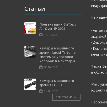
индустри
Статьи
На нашем
Презентации ВиТэк с
All-Over-IP 2021
· Автома
14.11.2021
акцизной
· Демонс
Камеры машинного
· Компле
зрения Lucid Triton в
печати н
системах упаковки
коробок в блистеры
Также Вы
06.09.2021
в област
Камеры машинного
Мы с удо
зрения LUCID
эффектив
19.08.2021
ВСЕ СТАТЬИ
Персонал