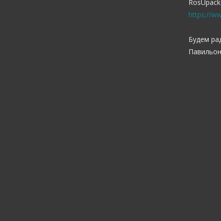
RosUpack
https://w
Будем ра
Павильон