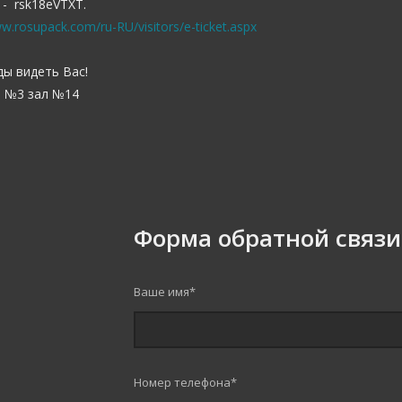
 - rsk18eVTXT.
ww.rosupack.com/ru-RU/visitors/e-ticket.aspx
ды видеть Вас!
 №3 зал №14
Форма обратной связи
Ваше имя
*
Номер телефона
*