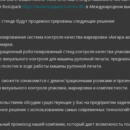
и RosUpack
https://www.rosupack.com/ru-RU
в Международном выст
 стенде будут продемонстрированы следующие решения:
тизированная система контроля качества маркировки «Ангара-ак
 марки;
трационный роботизированный стенд контроля качества упаковки
кс визуального контроля для машины рулонной печати, предназ
а полотне в ходе работы машины рулонной печати.
 сможете ознакомится с демонстрационными роликами и презе
и визуального контроля упаковки, маркировки и комплектности.
вольствием обсудим существующие у Вас на предприятии задач
ное решение с использованием самых современных технологий!
ьный промокод нашей компании, который дает возможность пол