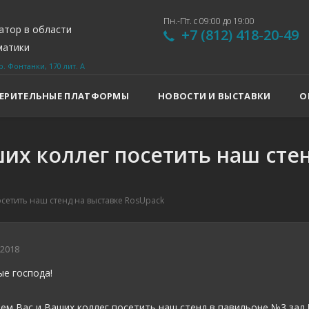
Пн.-Пт. с 09:00 до 19:00
атор в области
+7 (812) 418-20-49
матики
+7 (812) 575-45-91
р. Фонтанки, 170 лит. А
ЕРИТЕЛЬНЫЕ ПЛАТФОРМЫ
НОВОСТИ И ВЫСТАВКИ
О
их коллег посетить наш стен
сетить наш стенд на выставке RosUpack
2018
е господа!
ем Вас и Ваших коллег посетить наш стенд в павильоне №3 зал